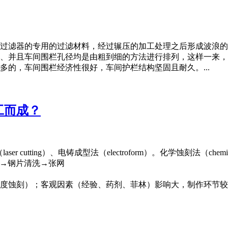
过滤器的专用的过滤材料，经过辗压的加工处理之后形成波浪的
、并且车间围栏孔径均是由粗到细的方法进行排列，这样一来，
的，车间围栏经济性很好，车间护栏结构坚固且耐久。...
工而成？
 cutting）、电铸成型法（electroform）。化学蚀刻法（chemica
刻→钢片清洗→张网
刻）；客观因素（经验、药剂、菲林）影响大，制作环节较多，累积