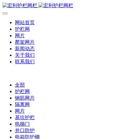
网站首页
护栏网
网片
爬架网片
新闻动态
关于我们
联系我们
全部
护栏网
钢筋网片
隔离网
网片
基坑护栏
电梯门
井口防护
电箱防护棚