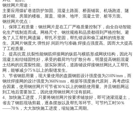
钢丝网片用途：
主要应用煤矿巷道防护加固、混凝土路面、桥面铺装、机场跑道、隧
道衬砌、房屋的楼板、屋盖、墙体、地坪、混凝土管、桩等方面。
钢丝网片优点：
1、保障工程质量：钢丝网片是在工厂严格质量控制下，由全自动智能
化生产线制造而成。网格尺寸、钢丝规格和品质都得到严格控制。避
免了人工帮扎网遗漏，帮扎不坚固，帮扎错误和偷工减料的情形发
生。其网片钢度大.弹性好.间距均匀准确.焊接点强度高。因而大大提高
了工程质量。
2、提高抗震,抗裂性能钢筋焊接网的纵筋与横筋形成网状结构，因此与
混凝土粘结锚固性好，承受的载荷均匀扩散分布，明显提高钢筋混凝
土结构的抗震裂性能。据实际测试，道路铺设焊接钢丝网比人工帮扎
网，能够减少75％以上的裂缝发生。
3、节省钢筋用量，现大量使用的盘圆钢筋设计强度值为210N/mm，而
钢丝焊接网的设计强度为360N/mm，根据等强度换代原则，再考虑综
合因素，使用钢丝网片可节省30％以上的钢筋使用量。并且钢筋网运
到工地后需要加工，因此使用钢丝网片没有损耗。
4、加快施工进度，只要将钢丝网片按要求铺放好，即可浇灌混凝土，
省去了钢筋现场剪裁，逐条摆放以及帮扎等环节。可节约工时50％
——70％，大大加快施工进度，缩短施工周期。