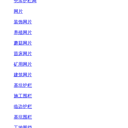
仓库护栏网
网片
装饰网片
养殖网片
蘑菇网片
苗床网片
矿用网片
建筑网片
基坑护栏
施工围栏
临边护栏
基坑围栏
工地围挡