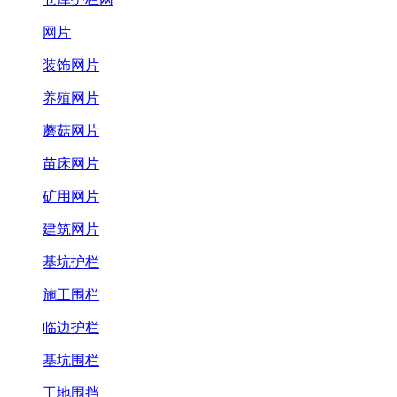
网片
装饰网片
养殖网片
蘑菇网片
苗床网片
矿用网片
建筑网片
基坑护栏
施工围栏
临边护栏
基坑围栏
工地围挡