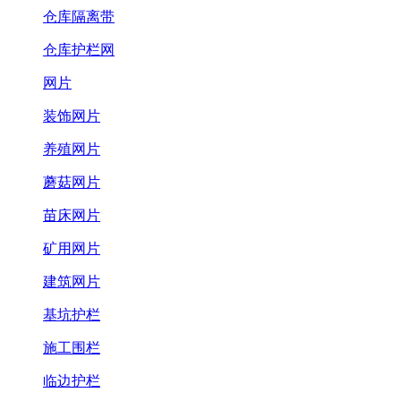
仓库隔离带
仓库护栏网
网片
装饰网片
养殖网片
蘑菇网片
苗床网片
矿用网片
建筑网片
基坑护栏
施工围栏
临边护栏